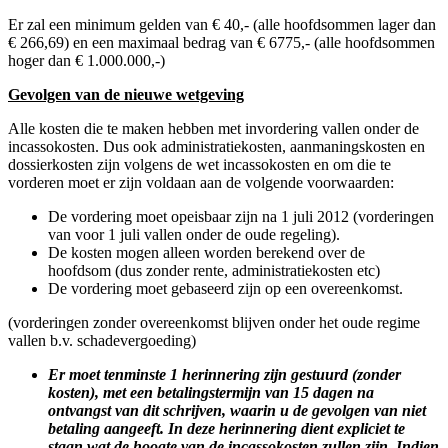
Er zal een minimum gelden van € 40,- (alle hoofdsommen lager dan
€ 266,69) en een maximaal bedrag van € 6775,- (alle hoofdsommen
hoger dan € 1.000.000,-)
Gevolgen van de nieuwe wetgeving
Alle kosten die te maken hebben met invordering vallen onder de
incassokosten. Dus ook administratiekosten, aanmaningskosten en
dossierkosten zijn volgens de wet incassokosten en om die te
vorderen moet er zijn voldaan aan de volgende voorwaarden:
De vordering moet opeisbaar zijn na 1 juli 2012 (vorderingen
van voor 1 juli vallen onder de oude regeling).
De kosten mogen alleen worden berekend over de
hoofdsom (dus zonder rente, administratiekosten etc)
De vordering moet gebaseerd zijn op een overeenkomst.
(vorderingen zonder overeenkomst blijven onder het oude regime
vallen b.v. schadevergoeding)
Er moet tenminste 1 herinnering zijn gestuurd (zonder
kosten), met een betalingstermijn van 15 dagen na
ontvangst van dit schrijven, waarin u de gevolgen van niet
betaling aangeeft. In deze herinnering dient expliciet te
staan wat de hoogte van de incassokosten zullen zijn. Indien