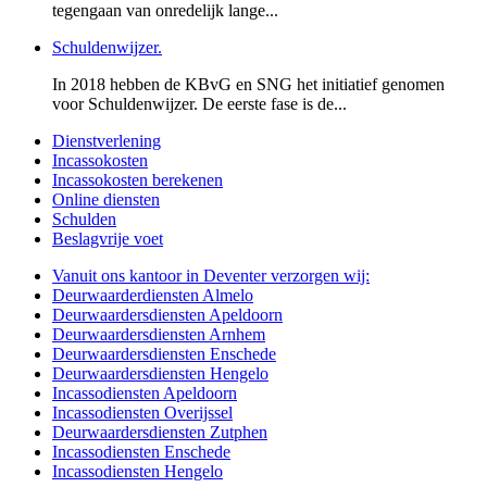
tegengaan van onredelijk lange...
Schuldenwijzer.
In 2018 hebben de KBvG en SNG het initiatief genomen
voor Schuldenwijzer. De eerste fase is de...
Dienstverlening
Incassokosten
Incassokosten berekenen
Online diensten
Schulden
Beslagvrije voet
Vanuit ons kantoor in Deventer verzorgen wij:
Deurwaarderdiensten Almelo
Deurwaardersdiensten Apeldoorn
Deurwaardersdiensten Arnhem
Deurwaardersdiensten Enschede
Deurwaardersdiensten Hengelo
Incassodiensten Apeldoorn
Incassodiensten Overijssel
Deurwaardersdiensten Zutphen
Incassodiensten Enschede
Incassodiensten Hengelo