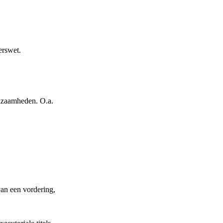
erswet.
rkzaamheden. O.a.
an een vordering,