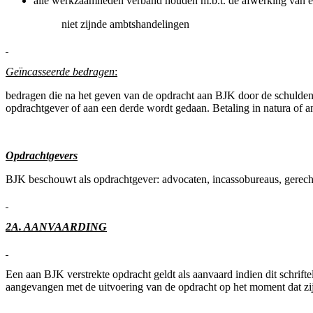
alle werkzaamheden verband houden m.b.t. de afwerking van exe
niet zijnde ambtshandelingen
Geïncasseerde bedragen
:
bedragen die na het geven van de opdracht aan BJK door de schuldenaa
opdrachtgever of aan een derde wordt gedaan. Betaling in natura of a
Opdrachtgevers
BJK beschouwt als opdrachtgever: advocaten, incassobureaus, gerechts
2A. AANVAARDING
Een aan BJK verstrekte opdracht geldt als aanvaard indien dit schrift
aangevangen met de uitvoering van de opdracht op het moment dat zij