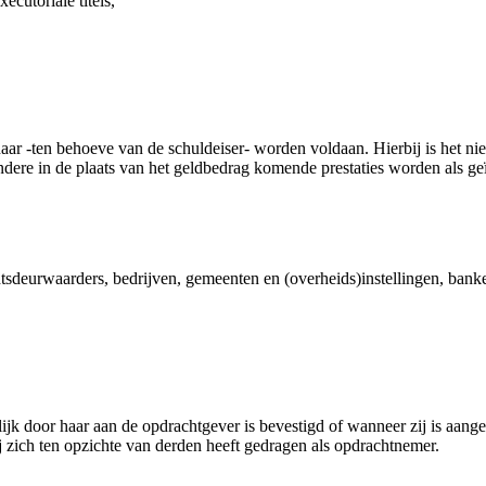
cutoriale titels,
r -ten behoeve van de schuldeiser- worden voldaan. Hierbij is het niet
ndere in de plaats van het geldbedrag komende prestaties worden als g
deurwaarders, bedrijven, gemeenten en (overheids)instellingen, banken
elijk door haar aan de opdrachtgever is bevestigd of wanneer zij is aan
 zich ten opzichte van derden heeft gedragen als opdrachtnemer.